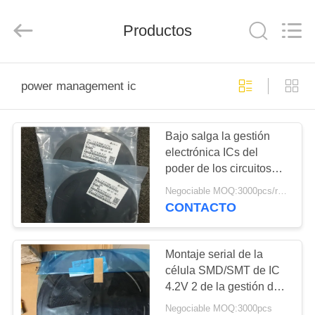
Technology
Co.,
Ltd.
All
Productos
Rights
Reserved.
Developed
by
EN
ECER
power management ic
CASA
Bajo salga la gestión
PRODUCTOS
electrónica ICs del
poder de los circuitos
LOS
integrados PMIC
Negociable MOQ:3000pcs/reel
VÍDEOS
CONTACTO
SOBRE
Montaje serial de la
célula SMD/SMT de IC
NOSOTROS
4.2V 2 de la gestión del
poder de batería del
Negociable MOQ:3000pcs