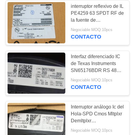
interruptor reflexivo de IL
PE4259 63 SPDT RF de
la fuente de
alimentación 1.8V
Negociable MOQ:10pcs
CONTACTO
Interfaz diferenciado IC
de Texas Instruments
SN65176BDR RS 485
del autobús
Negociable MOQ:10pcs
CONTACTO
Interruptor análogo Ic del
Hola-SPD Cmos Mltplxr
Demltplxr
CD74HC4052PWR
Negociable MOQ:10pcs