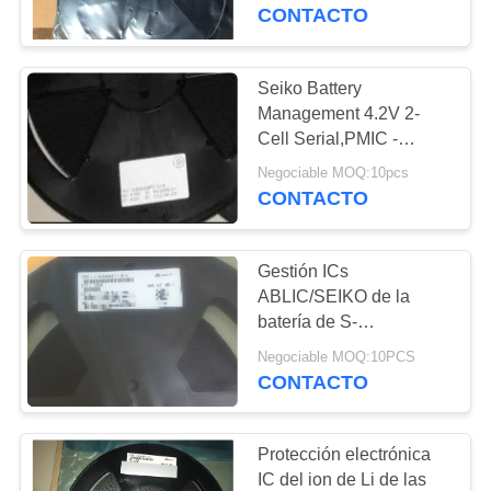
RECORRIDO
polímero de Li
CONTACTO
POR
LA
Seiko Battery
FÁBRICA
Management 4.2V 2-
Cell Serial,PMIC -
Power Management ICs
Negociable MOQ:10pcs
CONTROL
, Li-Ion, Li-Polymer
CONTACTO
DE
CALIDAD
Gestión ICs
ABLIC/SEIKO de la
CONTACTA
batería de S-
8254AABFT-TB 4.25V
CON
Negociable MOQ:10PCS
TSSOP-16
CONTACTO
NOSOTROS
Protección electrónica
NOTICIAS
IC del ion de Li de las