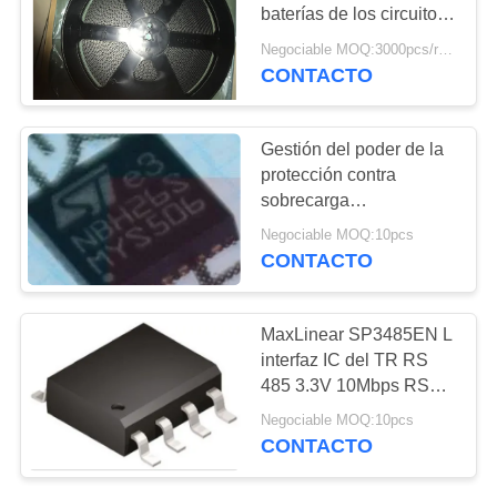
baterías de los circuitos
MAPA
integrados de la alta
Negociable MOQ:3000pcs/reel
exactitud
CONTACTO
DEL
SITIO
Gestión del poder de la
protección contra
POLÍTICAS
sobrecarga
DE
LNBH26SPQR LPM
Negociable MOQ:10pcs
PMIC
PRIVACIDAD
CONTACTO
MaxLinear SP3485EN L
interfaz IC del TR RS
485 3.3V 10Mbps RS
422
Negociable MOQ:10pcs
CONTACTO