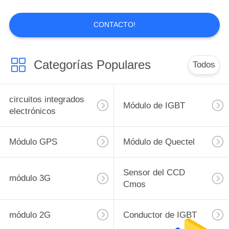
POLÍTICAS
CONTACTO!
DE
4
PRIVACIDAD
módulo 3G
Categorías Populares
Todos
circuitos integrados
Módulo de IGBT
electrónicos
Módulo GPS
Módulo de Quectel
16
Sensor del CCD
Sensor del CCD
módulo 3G
Cmos
Cmos
módulo 2G
Conductor de IGBT