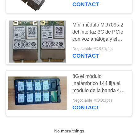
LA
WCDMA 3G
CONTACT
FÁBRICA
Mini módulo MU709s-2
10
CONTROL
del interfaz 3G de PCIe
con voz análoga y el
DE
Módulo GPS
puerto serie
Negociable MOQ:1pcs
CALIDAD
CONTACT
CONTACTO
3G el módulo
inalámbrico 144 fija el
NOTICIAS
módulo de la banda 4G
2
LTE G/M del patio arriba
Negociable MOQ:1pcs
sensible
CONTACT
MAPA
Módulo de Quectel
DEL
SITIO
No more things