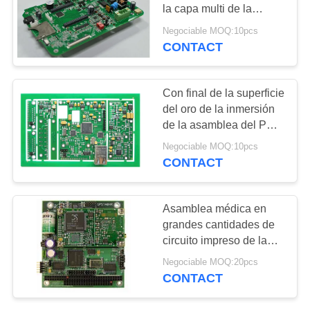
la capa multi de la
POLÍTICAS
asamblea del PWB de la
Negociable MOQ:10pcs
comunicación
DE
CONTACT
4
PRIVACIDAD
módulo 3G
Con final de la superficie
del oro de la inmersión
de la asamblea del PWB
del agujero con servicio
Negociable MOQ:10pcs
de la INMERSIÓN de
CONTACT
SMT
16
Asamblea médica en
Sensor del CCD
grandes cantidades de
circuito impreso de la
Cmos
asamblea del PWB de 4
Negociable MOQ:20pcs
capas
CONTACT