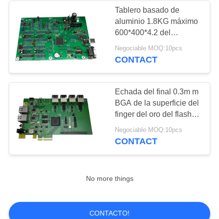
Tablero basado de
aluminio 1.8KG máximo
3
600*400*4.2 del
carcelero del PWB de la
Negociable MOQ:10pcs
módulo 2G
asamblea completa del
CONTACT
tablero
Echada del final 0.3m m
BGA de la superficie del
finger del oro del flash
de la asamblea del
7
Negociable MOQ:10pcs
tablero del PWB FR-4
CONTACT
Conductor de IGBT
No more things
CONTACTO!