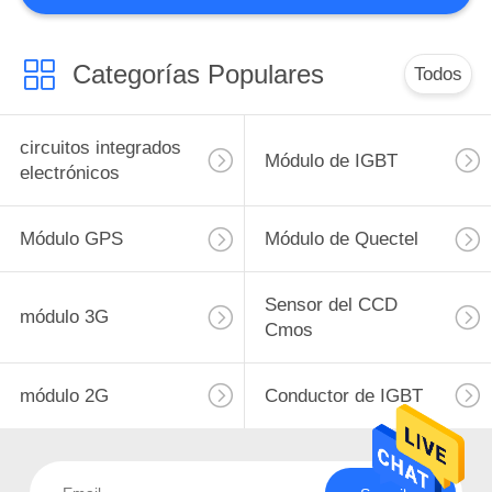
10
Categorías Populares
Retransmisión de
Todos
TE
circuitos integrados
Módulo de IGBT
electrónicos
Módulo GPS
Módulo de Quectel
6
Sensor del CCD
módulo de gprs
módulo 3G
Cmos
GSM
módulo 2G
Conductor de IGBT