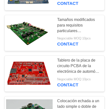
LA
electrónico
CONTACT
FÁBRICA
Tamaños modificados
10
CONTROL
para requisitos
particulares
DE
Módulo GPS
interconectados alta
Negociable MOQ:10pcs
CALIDAD
densidad de la
CONTACT
asamblea del PWB del
sistema de seguridad
CONTACTO
Tablero de la placa de
circuito PCBA de la
NOTICIAS
electrónica de automóvil
2
PCBA con soldar del
Negociable MOQ:10pcs
agujero
CONTACT
MAPA
Módulo de Quectel
DEL
Colocación echada a un
SITIO
lado simple o doble de