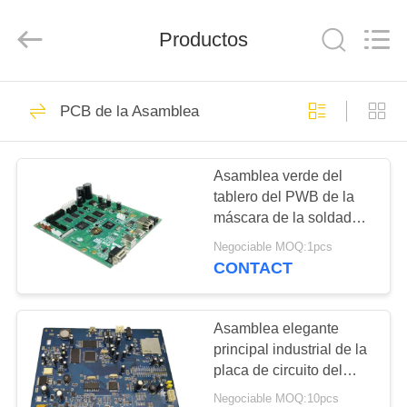
Copyright
©
2019
Productos
-
2025
Shenzhen
Hongxinwei
Technology
INICIO
325
Co.,
Ltd.
PCB de la Asamblea
All
circuitos integrados
Rights
Reserved.
PRODUCTOS
Developed
electrónicos
by
ECER
Asamblea verde del
tablero del PWB de la
VIDEOS
máscara de la soldadura
para el montaje
Negociable MOQ:1pcs
superficial profesional
SOBRE
CONTACT
de la impresora
39
NOSOTROS
Asamblea elegante
Módulo de IGBT
VISITA
principal industrial de la
placa de circuito del
A
tablero de control
Negociable MOQ:10pcs