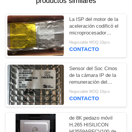
productos similares
MAPA
La ISP del motor de la
DEL
aceleración codificó el
SITIO
microprocesador
HI3516DRBCV100 del
Negociable MOQ:10pcs
SOC de la cámara
POLÍTICAS
CONTACTO
DE
PRIVACIDAD
Sensor del Soc Cmos
de la cámara IP de la
remuneración del
contraluz NVP2400
Negociable MOQ:10pcs
CONTACTO
de 8K pedazo móvil
H.265 HISILICON
HI3559ARFCV100 del