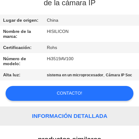
RECORRIDO
de la cámara IP
POR
Lugar de origen:
China
LA
FÁBRICA
Nombre de la
HISILICON
marca:
Certificación:
Rohs
CONTROL
Número de
Hi3519AV100
DE
modelo:
CALIDAD
Alta luz:
,
sistema en un microprocesador
Cámara IP Soc
CONTACTA
CONTACTO!
CON
NOSOTROS
INFORMACIÓN DETALLADA
NOTICIAS