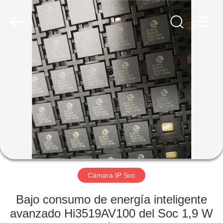
Co.,
Ltd.
All
Rights
Reserved.
Developed
by
ECER
EN
CASA
PRODUCTOS
LOS
VÍDEOS
SOBRE
Cámara IP Soc
NOSOTROS
Bajo consumo de energía inteligente
avanzado Hi3519AV100 del Soc 1,9 W