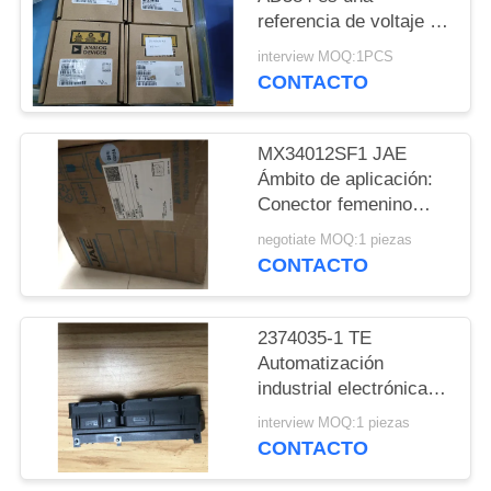
referencia de voltaje de
MAPA
precisión de 8
interview MOQ:1PCS
terminales que ofrece
DEL
CONTACTO
pin programable
SITIO
MX34012SF1 JAE
Ámbito de aplicación:
POLÍTICAS
Conector femenino
DE
para vehículos
negotiate MOQ:1 piezas
PRIVACIDAD
CONTACTO
2374035-1 TE
Automatización
industrial electrónica
de consumo Equipos
interview MOQ:1 piezas
médicos
CONTACTO