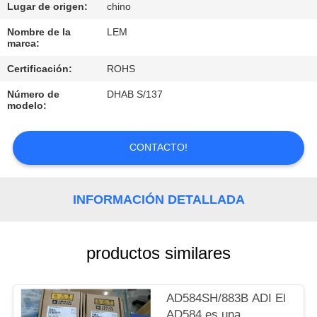
RECORRIDO
Lugar de origen:
chino
POR
Nombre de la
LEM
marca:
LA
Certificación:
ROHS
FÁBRICA
Número de
DHAB S/137
modelo:
CONTROL
DE
CONTACTO!
CALIDAD
INFORMACIÓN DETALLADA
CONTACTA
CON
productos similares
NOSOTROS
NOTICIAS
AD584SH/883B ADI El
AD584 es una