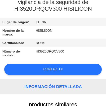
LA
vigilancia de la seguridad de
HI3520DRQCV300 HISILICON
FÁBRICA
Lugar de origen:
CHINA
CONTROL
DE
Nombre de la
HISILICON
marca:
CALIDAD
Certificación:
ROHS
Número de
HI3520DRQCV300
CONTACTO
modelo:
NOTICIAS
CONTACTO!
MAPA
INFORMACIÓN DETALLADA
DEL
SITIO
productos similares