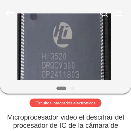
Proveedor.
Copyright
©
2019
-
2025
Shenzhen
Hongxinwei
INICIO
Technology
Co.,
Ltd.
All
Rights
PRODUCTOS
Reserved.
Developed
by
ECER
VIDEOS
SOBRE
NOSOTROS
Circuitos integrados electrónicos
VISITA
Microprocesador video el descifrar del
A
procesador de IC de la cámara de