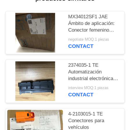
POLÍTICAS
MX34012SF1 JAE
DE
Ámbito de aplicación:
PRIVACIDAD
Conector femenino
para vehículos
negotiate MOQ:1 piezas
CONTACT
2374035-1 TE
Automatización
industrial electrónica
de consumo Equipos
interview MOQ:1 piezas
médicos
CONTACT
4-2103015-1 TE
Conectores para
vehículos