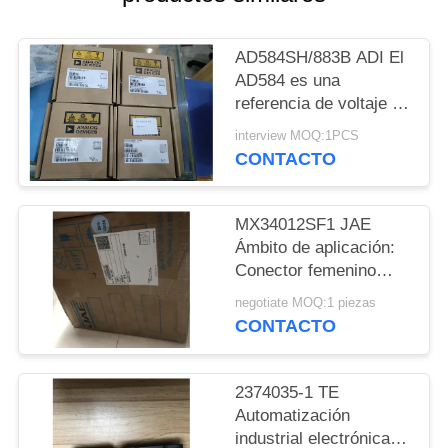
MAPA
AD584SH/883B ADI El
DEL
AD584 es una
SITIO
referencia de voltaje de
precisión de 8
interview MOQ:1PCS
terminales que ofrece
CONTACTO
POLÍTICAS
pin programable
DE
MX34012SF1 JAE
PRIVACIDAD
Ámbito de aplicación:
Conector femenino
para vehículos
negotiate MOQ:1 piezas
CONTACTO
2374035-1 TE
Automatización
industrial electrónica