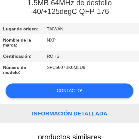
RECORRIDO
1.5MB 64MHz de destello
-40/+125degC QFP 176
POR
LA
Lugar de origen:
TAIWÁN
FÁBRICA
Nombre de la
NXP
marca:
CONTROL
Certificación:
ROHS
DE
Número de
SPC5607BK0MLU6
CALIDAD
modelo:
CONTACTA
CONTACTO!
CON
NOSOTROS
INFORMACIÓN DETALLADA
NOTICIAS
productos similares