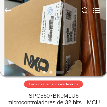
Technology
Co.,
Ltd.
All
Rights
Reserved.
Developed
by
EN
ECER
CASA
PRODUCTOS
LOS
VÍDEOS
SOBRE
Circuitos integrados electrónicos
NOSOTROS
SPC5607BK0MLU6
microcontroladores de 32 bits - MCU