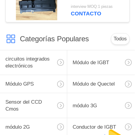
de consumo Equipos
interview MOQ:1 piezas
médicos
CONTACTO
Categorías Populares
Todos
circuitos integrados
Módulo de IGBT
electrónicos
Módulo GPS
Módulo de Quectel
Sensor del CCD
módulo 3G
Cmos
módulo 2G
Conductor de IGBT