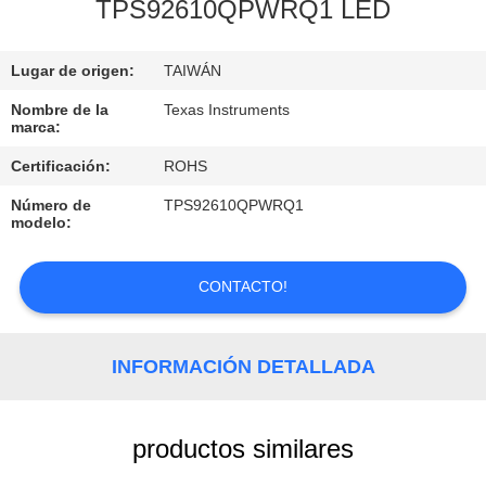
RECORRIDO
TPS92610QPWRQ1 LED
POR
Lugar de origen:
TAIWÁN
LA
FÁBRICA
Nombre de la
Texas Instruments
marca:
Certificación:
ROHS
CONTROL
Número de
TPS92610QPWRQ1
DE
modelo:
CALIDAD
CONTACTO!
CONTACTA
CON
INFORMACIÓN DETALLADA
NOSOTROS
productos similares
NOTICIAS