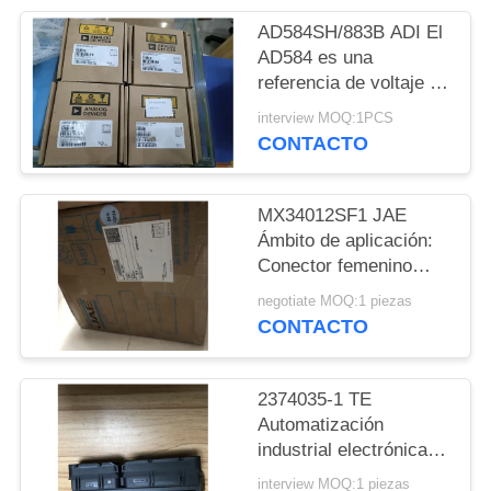
AD584SH/883B ADI El
MAPA
AD584 es una
DEL
referencia de voltaje de
precisión de 8
SITIO
interview MOQ:1PCS
terminales que ofrece
CONTACTO
pin programable
POLÍTICAS
MX34012SF1 JAE
DE
Ámbito de aplicación:
PRIVACIDAD
Conector femenino
para vehículos
negotiate MOQ:1 piezas
CONTACTO
2374035-1 TE
Automatización
industrial electrónica
de consumo Equipos
interview MOQ:1 piezas