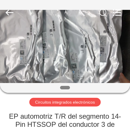
Technology
Co.,
Ltd.
All
Rights
Reserved.
Developed
by
EN
ECER
CASA
PRODUCTOS
LOS
VÍDEOS
SOBRE
Circuitos integrados electrónicos
NOSOTROS
EP automotriz T/R del segmento 14-
Pin HTSSOP del conductor 3 de