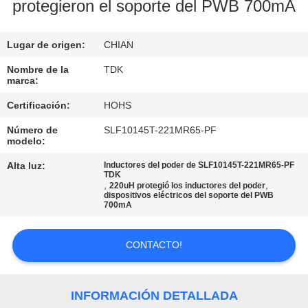
RECORRIDO
protegieron el soporte del PWB 700mA
POR
Lugar de origen:
CHIAN
LA
FÁBRICA
Nombre de la
TDK
marca:
Certificación:
HOHS
CONTROL
Número de
SLF10145T-221MR65-PF
DE
modelo:
CALIDAD
Alta luz:
Inductores del poder de SLF10145T-221MR65-PF
TDK
,
,
220uH protegió los inductores del poder
dispositivos eléctricos del soporte del PWB
CONTACTA
700mA
CON
CONTACTO!
NOSOTROS
NOTICIAS
INFORMACIÓN DETALLADA