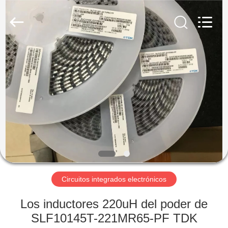
Technology
Co.,
Ltd.
All
Rights
Reserved.
Developed
by
EN
ECER
CASA
PRODUCTOS
LOS
VÍDEOS
SOBRE
Circuitos integrados electrónicos
NOSOTROS
Los inductores 220uH del poder de
SLF10145T-221MR65-PF TDK