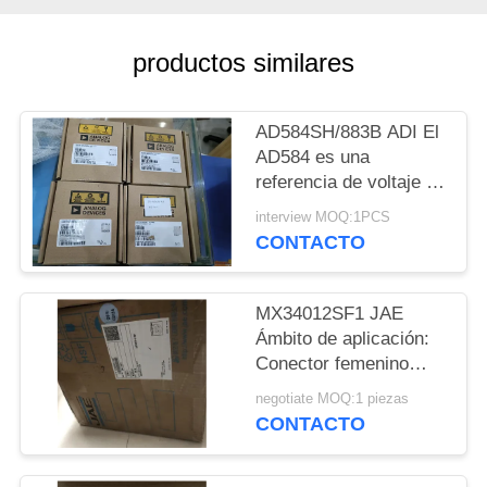
MAPA
productos similares
DEL
SITIO
AD584SH/883B ADI El
AD584 es una
POLÍTICAS
referencia de voltaje de
precisión de 8
DE
interview MOQ:1PCS
terminales que ofrece
CONTACTO
PRIVACIDAD
pin programable
MX34012SF1 JAE
Ámbito de aplicación:
Conector femenino
para vehículos
negotiate MOQ:1 piezas
CONTACTO