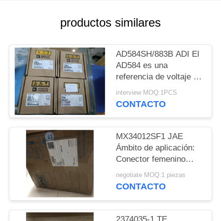
MAPA
productos similares
DEL
SITIO
AD584SH/883B ADI El
AD584 es una
referencia de voltaje de
POLÍTICAS
precisión de 8
interview MOQ:1PCS
DE
terminales que ofrece
CONTACTO
pin programable
PRIVACIDAD
MX34012SF1 JAE
Ámbito de aplicación:
Conector femenino
para vehículos
negotiate MOQ:1 piezas
CONTACTO
2374035-1 TE