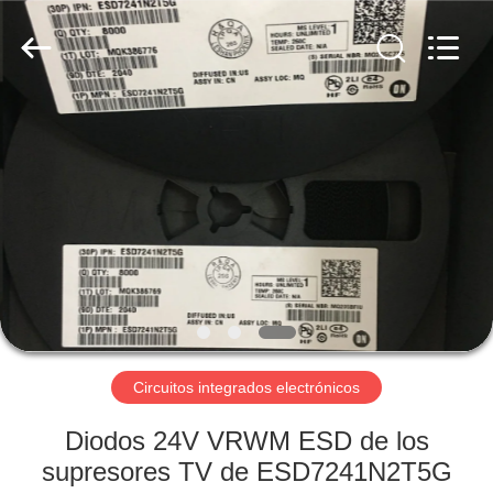
Technology
Co.,
Ltd.
All
Rights
Reserved.
Developed
by
EN
ECER
CASA
PRODUCTOS
LOS
VÍDEOS
SOBRE
Circuitos integrados electrónicos
NOSOTROS
Diodos 24V VRWM ESD de los
supresores TV de ESD7241N2T5G