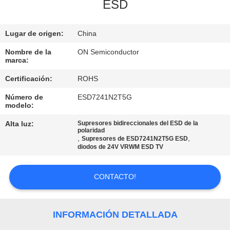
RECORRIDO
ESD
POR
Lugar de origen:
China
LA
FÁBRICA
Nombre de la
ON Semiconductor
marca:
Certificación:
ROHS
CONTROL
Número de
ESD7241N2T5G
DE
modelo:
CALIDAD
Alta luz:
Supresores bidireccionales del ESD de la
polaridad
,
,
Supresores de ESD7241N2T5G ESD
diodos de 24V VRWM ESD TV
CONTACTA
CON
CONTACTO!
NOSOTROS
INFORMACIÓN DETALLADA
NOTICIAS