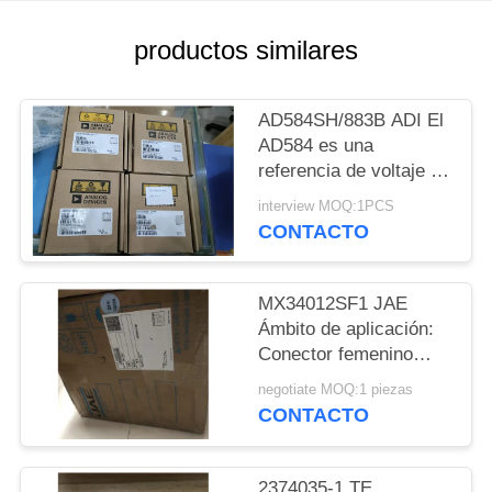
MAPA
productos similares
DEL
SITIO
AD584SH/883B ADI El
AD584 es una
referencia de voltaje de
POLÍTICAS
precisión de 8
interview MOQ:1PCS
DE
terminales que ofrece
CONTACTO
pin programable
PRIVACIDAD
MX34012SF1 JAE
Ámbito de aplicación:
Conector femenino
para vehículos
negotiate MOQ:1 piezas
CONTACTO
2374035-1 TE