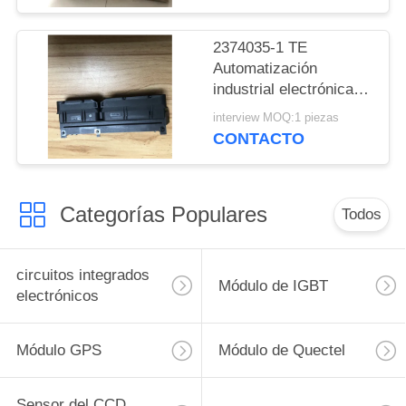
2374035-1 TE
Automatización
industrial electrónica
de consumo Equipos
interview MOQ:1 piezas
médicos
CONTACTO
Categorías Populares
Todos
circuitos integrados
Módulo de IGBT
electrónicos
Módulo GPS
Módulo de Quectel
Sensor del CCD