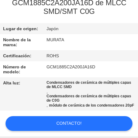
RECORRIDO
GCM1885C2A200JA16D de MLCC
SMD/SMT C0G
POR
LA
Lugar de origen:
Japón
FÁBRICA
Nombre de la
MURATA
marca:
CONTROL
Certificación:
ROHS
DE
Número de
GCM1885C2A200JA16D
CALIDAD
modelo:
Alta luz:
Condensadores de cerámica de múltiples capas
de MLCC SMD
CONTACTA
,
Condensadores de cerámica de múltiples capas
CON
de C0G
,
módulo de cerámica de los condensadores 20pF
NOSOTROS
CONTACTO!
NOTICIAS