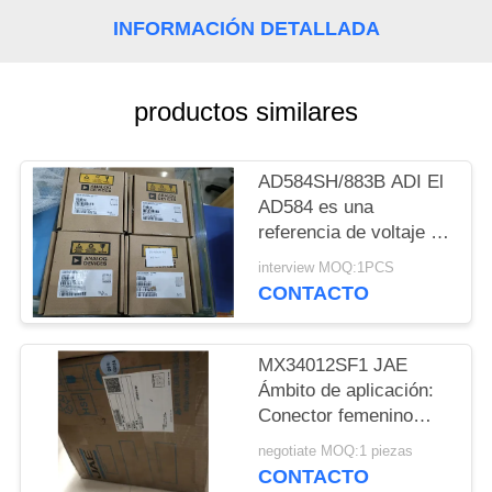
INFORMACIÓN DETALLADA
MAPA
DEL
productos similares
SITIO
POLÍTICAS
AD584SH/883B ADI El
AD584 es una
DE
referencia de voltaje de
PRIVACIDAD
precisión de 8
interview MOQ:1PCS
terminales que ofrece
CONTACTO
pin programable
MX34012SF1 JAE
Ámbito de aplicación:
Conector femenino
para vehículos
negotiate MOQ:1 piezas
CONTACTO