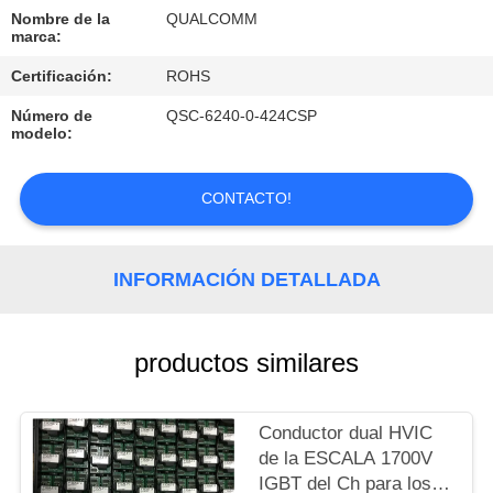
LA
Nombre de la
QUALCOMM
FÁBRICA
marca:
Certificación:
ROHS
CONTROL
Número de
QSC-6240-0-424CSP
modelo:
DE
CALIDAD
CONTACTO!
CONTACTO
INFORMACIÓN DETALLADA
NOTICIAS
productos similares
MAPA
DEL
Conductor dual HVIC
de la ESCALA 1700V
SITIO
IGBT del Ch para los