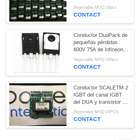
módulos
Negociable MOQ:10pcs
POLÍTICAS
2SC0108T2G0-17 de la
CONTACT
gestión del poder
DE
PRIVACIDAD
Conductor DuoPack de
pequeñas pérdidas
600V 75A de Infineon
IGBT con el diodo
Negociable MOQ:240pcs
paralelo anti en TO-247
CONTACT
Conductor SCALETM-2
IGBT del canal IGBT
del DUA y transistor de
la base IGBT del
Negociable MOQ:24PCS
conductor del MOSFET
CONTACT