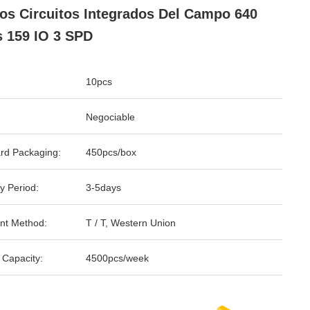
os Circuitos Integrados Del Campo 640
 159 IO 3 SPD
10pcs
Negociable
rd Packaging:
450pcs/box
y Period:
3-5days
nt Method:
T / T, Western Union
 Capacity:
4500pcs/week