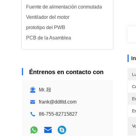
Fuente de alimentación conmutada
Ventilador del motor
prototipo del PWB
PCB de la Asamblea
I
Éntrenos en contacto con
L
Ce
Mr. 段
Es
frank@ddtltd.com
E
86-755-82715827
V