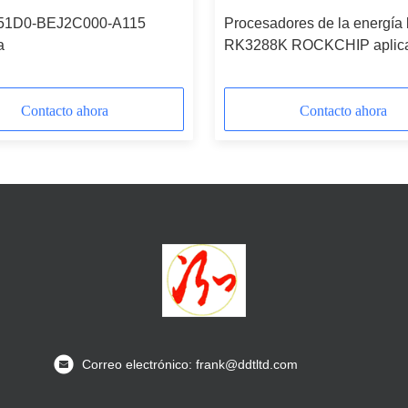
51D0-BEJ2C000-A115
Procesadores de la energía 
a
RK3288K ROCKCHIP aplic
TV elegante, altavoz elegant
videoconsola, control industr
Contacto ahora
Contacto ahora
Correo electrónico: frank@ddtltd.com