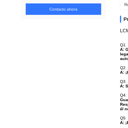
Re
Contacto ahora
P
LCM
Q1. 
A: 
leg
auto
Q2.
A: 
Q3. 
A: 
Q4: 
Guar
Res
él 
Q5: 
A: ¡