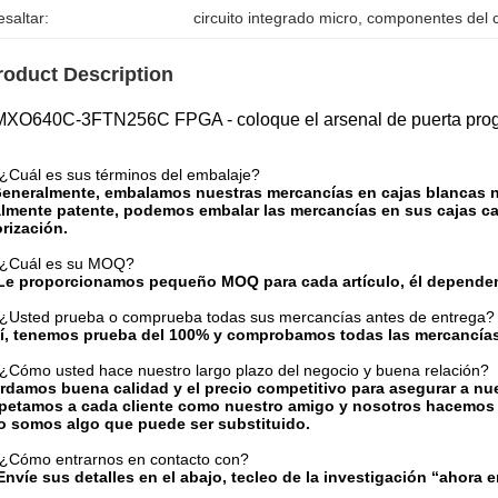
saltar:
circuito integrado micro
, 
componentes del ci
roduct Description
XO640C-3FTN256C FPGA - coloque el arsenal de puerta progr
¿Cuál es sus términos del embalaje?
Generalmente, embalamos nuestras mercancías en cajas blancas ne
almente patente, podemos embalar las mercancías en sus cajas cal
rización.
 ¿Cuál es su MOQ?
¡Le proporcionamos pequeño MOQ para cada artículo, él depende
¿Usted prueba o comprueba todas sus mercancías antes de entrega?
Sí, tenemos prueba del 100% y comprobamos todas las mercancías
¿Cómo usted hace nuestro largo plazo del negocio y buena relación?
damos buena calidad y el precio competitivo para asegurar a nues
petamos a cada cliente como nuestro amigo y nosotros hacemos 
no somos algo que puede ser substituido.
¿Cómo entrarnos en contacto con?
Envíe sus detalles en el abajo, tecleo de la investigación “ahora e