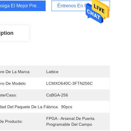
siga El Mejor Precio
Éntrenos En Contacto Con
iption
re De La Marca
Lattice
ro De Modelo
LCMXO640C-3FTN256C
ete/caso:
CsBGA-256
dad Del Paquete De La Fábrica:
90pcs
FPGA - Arsenal De Puerta 
De Producto:
Programable Del Campo