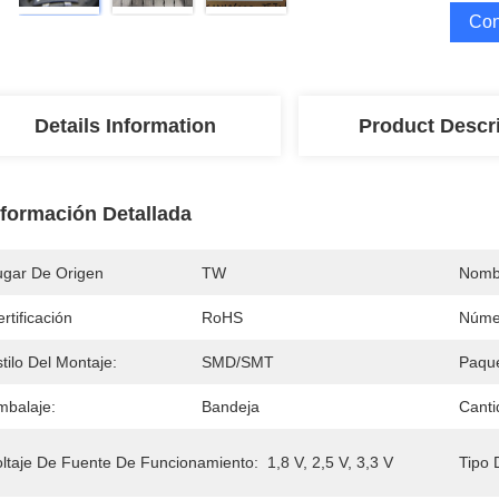
Con
Details Information
Product Descr
nformación Detallada
ugar De Origen
TW
Nomb
rtificación
RoHS
Núme
tilo Del Montaje:
SMD/SMT
Paqu
mbalaje:
Bandeja
Canti
oltaje De Fuente De Funcionamiento:
1,8 V, 2,5 V, 3,3 V
Tipo 