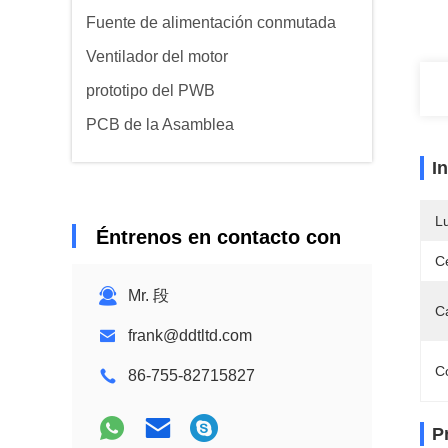
Fuente de alimentación conmutada
Ventilador del motor
prototipo del PWB
PCB de la Asamblea
I
L
Éntrenos en contacto con
Ce
Mr. 段
C
frank@ddtltd.com
C
86-755-82715827
P