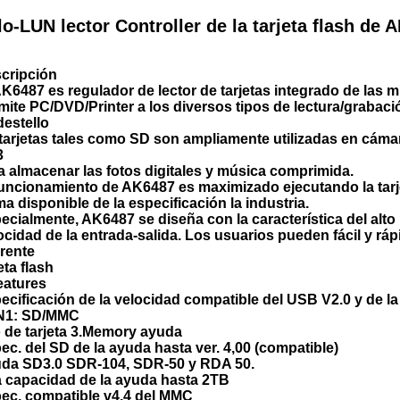
lo-LUN lector Controller de la tarjeta flash d
cripción
AK6487 es regulador de lector de tarjetas integrado de las
mite PC/DVD/Printer a los diversos tipos de lectura/grabaci
destello
 tarjetas tales como SD son ampliamente utilizadas en cámara 
3
a almacenar las fotos digitales y música comprimida.
funcionamiento de AK6487 es maximizado ejecutando la tarj
ma disponible de la especificación la industria.
ecialmente, AK6487 se diseña con la característica del alto 
ocidad de la entrada-salida. Los usuarios pueden fácil y rápi
erente
eta flash
eatures
ecificación de la velocidad compatible del USB V2.0 y de l
N1: SD/MMC
o de tarjeta 3.Memory ayuda
ec. del SD de la ayuda hasta ver. 4,00 (compatible)
da SD3.0 SDR-104, SDR-50 y RDA 50.
a capacidad de la ayuda hasta 2TB
ec. compatible v4.4 del MMC