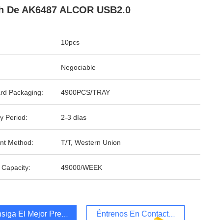
sh De AK6487 ALCOR USB2.0
10pcs
Negociable
rd Packaging:
4900PCS/TRAY
y Period:
2-3 días
nt Method:
T/T, Western Union
 Capacity:
49000/WEEK
siga El Mejor Precio
Éntrenos En Contacto Con