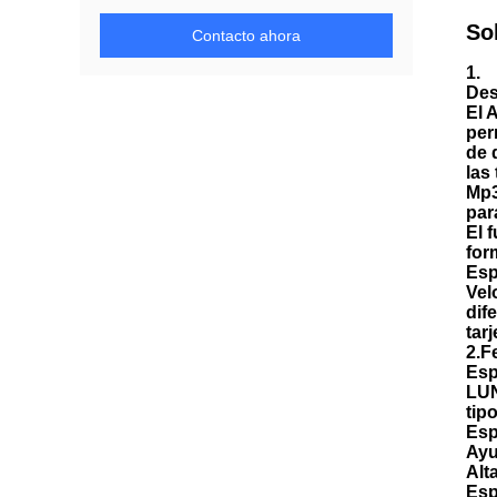
So
Contacto ahora
1.
Des
El 
per
de 
las
Mp
par
El 
for
Esp
Vel
dif
tarj
2.F
Esp
LU
tip
Esp
Ayu
Alt
Esp