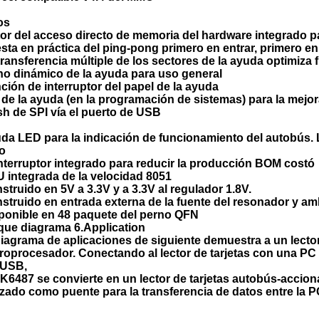
os
or del acceso directo de memoria del hardware integrado p
sta en práctica del ping-pong primero en entrar, primero en
transferencia múltiple de los sectores de la ayuda optimiza
no dinámico de la ayuda para uso general
ción de interruptor del papel de la ayuda
 de la ayuda (en la programación de sistemas) para la mejor
sh de SPI vía el puerto de USB
da LED para la indicación de funcionamiento del autobús. L
lo
interruptor integrado para reducir la producción BOM costó
 integrada de la velocidad 8051
struido en 5V a 3.3V y a 3.3V al regulador 1.8V.
struido en entrada externa de la fuente del resonador y amb
ponible en 48 paquete del perno QFN
que diagrama 6.Application
diagrama de aplicaciones de siguiente demuestra a un lector
roprocesador. Conectando al lector de tarjetas con una PC 
 USB,
AK6487 se convierte en un lector de tarjetas autobús-accion
lizado como puente para la transferencia de datos entre la