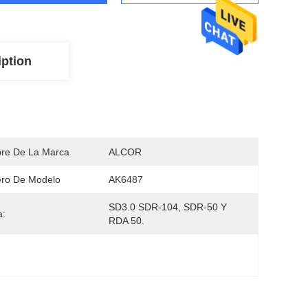
iption
re De La Marca
ALCOR
ro De Modelo
AK6487
SD3.0 SDR-104, SDR-50 Y 
a:
RDA 50.