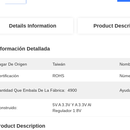
Details Information
Product Descr
nformación Detallada
ugar De Origen
Taiwán
Nomb
rtificación
ROHS
Núme
antidad Que Embala De La Fábrica:
4900
Ayud
5V A 3.3V Y A 3.3V Al 
onstruido:
Regulador 1.8V
roduct Description