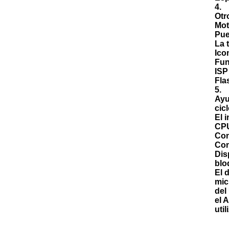
4.
Otr
Mot
Pue
La 
Ico
Fun
ISP
Fla
5.
Ayu
cic
El 
CPU
Con
Con
Dis
blo
El 
mic
del
el 
uti