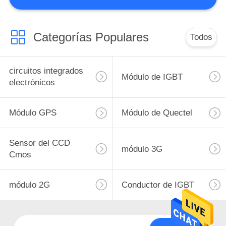
RECORRIDO
POR
LA
Categorías Populares
Todos
FÁBRICA
circuitos integrados
Módulo de IGBT
CONTROL
electrónicos
DE
Módulo GPS
Módulo de Quectel
CALIDAD
Sensor del CCD
CONTACTA
módulo 3G
Cmos
CON
NOSOTROS
módulo 2G
Conductor de IGBT
NOTICIAS