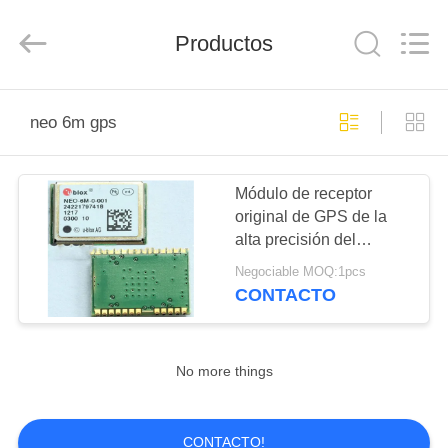
Technology
Co.,
Ltd.
All
Productos
Rights
Reserved.
Developed
by
EN
ECER
neo 6m gps
CASA
Módulo de receptor
PRODUCTOS
original de GPS de la
alta precisión del
LOS
módulo NEO-6M de
Negociable MOQ:1pcs
UBLOX GPS
VÍDEOS
CONTACTO
SOBRE
No more things
NOSOTROS
CONTACTO!