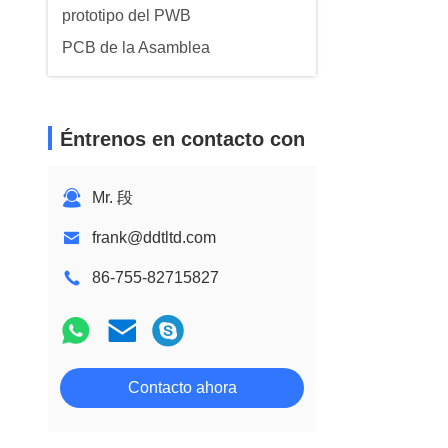
prototipo del PWB
PCB de la Asamblea
Éntrenos en contacto con
Mr. 段
frank@ddtltd.com
86-755-82715827
Contacto ahora