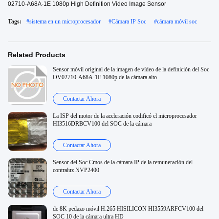
02710-A68A-1E 1080p High Definition Video Image Sensor
Tags:
#
sistema en un microprocesador
#
Cámara IP Soc
#
cámara móvil soc
Related Products
Sensor móvil original de la imagen de vídeo de la definición del Soc
OV02710-A68A-1E 1080p de la cámara alto
Contactar Ahora
La ISP del motor de la aceleración codificó el microprocesador
HI3516DRBCV100 del SOC de la cámara
Contactar Ahora
Sensor del Soc Cmos de la cámara IP de la remuneración del
contraluz NVP2400
Contactar Ahora
de 8K pedazo móvil H.265 HISILICON HI3559ARFCV100 del
SOC 10 de la cámara ultra HD