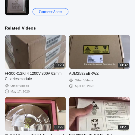
Contactar Ahora
Related Videos
00:23
00:32
FF300R12KT4 1200V 300A 62mm
ADM2582EBRWZ
C-series module
Other Videos
Other Videos
April 16, 2023
May 17, 2020
00:27
00:21